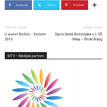
Facebook
Twitter
Pinterest
Prethodni članak
Sljedeći članak
U susret Božiću – Kočerin
Djeca Djeda Božićnjaka u I. OŠ
2015
Oklaji – Široki Brijeg
MTV – Medijski partneri