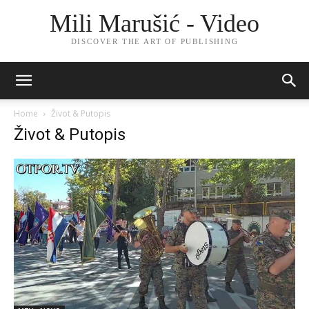
Mili Marušić - Video
DISCOVER THE ART OF PUBLISHING
Home
Život & Putopis
Život & Putopis