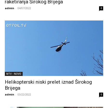
raketiranja Širokog Brijega
admin
-
04/07/2022
0
MTV - NOVO
Helikopterski niski prelet iznad Širokog
Brijega
admin
-
03/22/2022
0