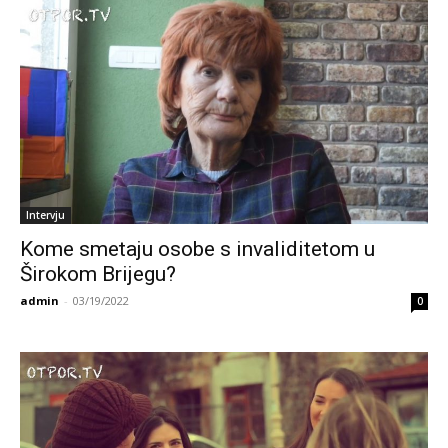
Intervju
Kome smetaju osobe s invaliditetom u
Širokom Brijegu?
admin
-
03/19/2022
0