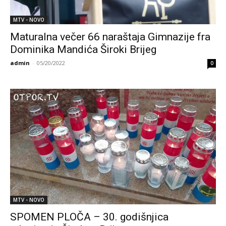
MTV - NOVO
Maturalna večer 66 naraštaja Gimnazije fra
Dominika Mandića Široki Brijeg
admin
-
05/20/2022
0
MTV - NOVO
SPOMEN PLOČA – 30. godišnjica