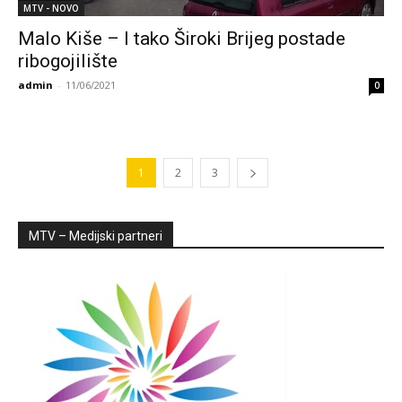
MTV - NOVO
Malo Kiše – I tako Široki Brijeg postade
ribogojilište
admin
-
11/06/2021
0
1
2
3
MTV – Medijski partneri