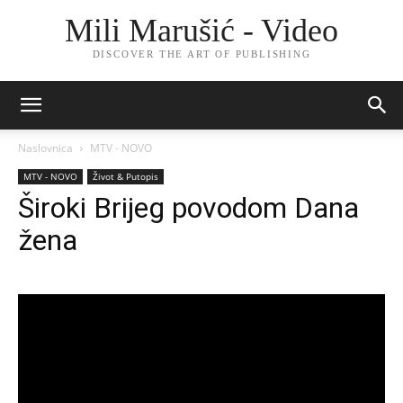
Mili Marušić - Video
DISCOVER THE ART OF PUBLISHING
Naslovnica
MTV - NOVO
MTV - NOVO
Život & Putopis
Široki Brijeg povodom Dana
žena