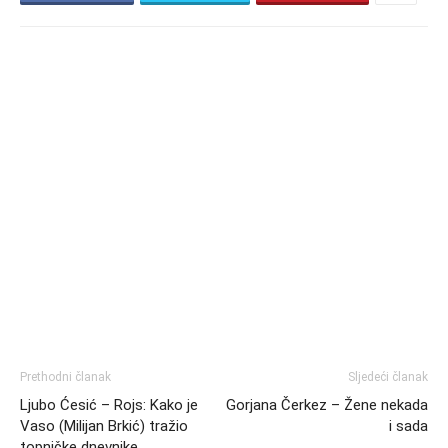
Prethodni članak
Sljedeći članak
Ljubo Ćesić – Rojs: Kako je
Gorjana Čerkez – Žene nekada
Vaso (Milijan Brkić) tražio
i sada
topničke dnevnike