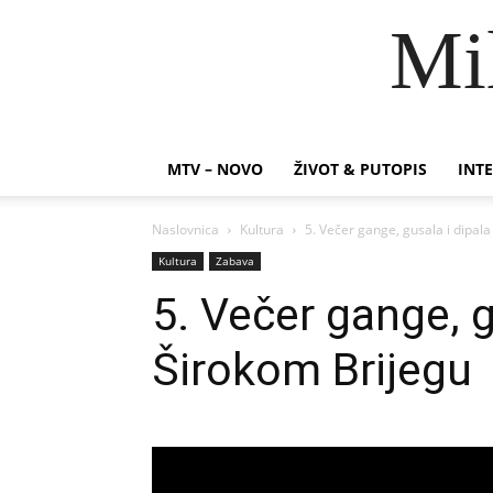
Mi
MTV – NOVO
ŽIVOT & PUTOPIS
INTE
Naslovnica
Kultura
5. Večer gange, gusala i dipal
Kultura
Zabava
5. Večer gange, g
Širokom Brijegu