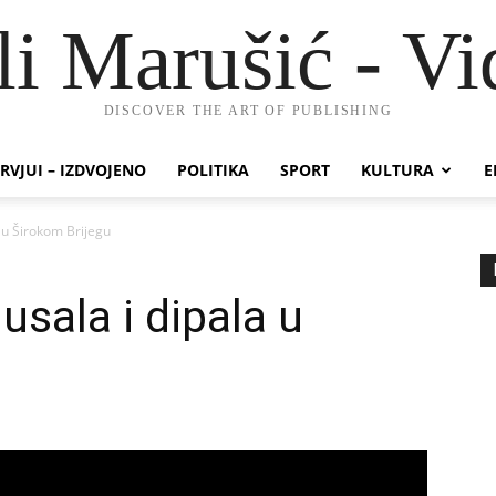
li Marušić - Vi
DISCOVER THE ART OF PUBLISHING
RVJUI – IZDVOJENO
POLITIKA
SPORT
KULTURA
E
a u Širokom Brijegu
usala i dipala u