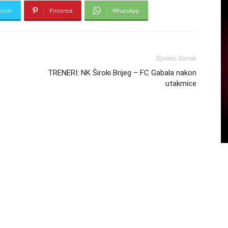
itter
Pinterest
WhatsApp
Sljedeći članak
TRENERI: NK Široki Brijeg – FC Gabala nakon
utakmice