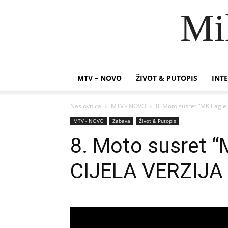
Mi
MTV – NOVO
ŽIVOT & PUTOPIS
INTE
Naslovnica
MTV - NOVO
8. Moto susret “MK Eagle 
MTV - NOVO
Zabava
Život & Putopis
8. Moto susret “
CIJELA VERZIJA