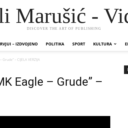
li Marušić - Vi
DISCOVER THE ART OF PUBLISHING
RVJUI – IZDVOJENO
POLITIKA
SPORT
KULTURA
E
– Grude” – CIJELA VERZIJA
MK Eagle – Grude” –