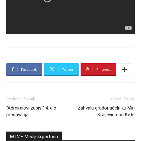
Facebook
Twitter
Pinterest
Prethodni članak
Sljedeći članak
“Admiralovi zapisi” 4. dio
Zahvala gradonačelniku Miri
predavanja
Kraljeviću od Kete
MTV – Medijski partneri