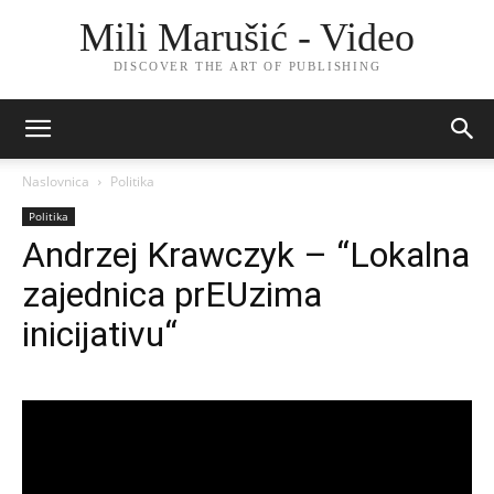
Mili Marušić - Video
DISCOVER THE ART OF PUBLISHING
Naslovnica
Politika
Politika
Andrzej Krawczyk – “Lokalna
zajednica prEUzima
inicijativu“