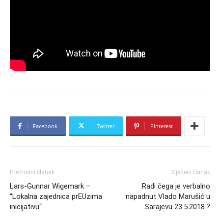
Facebook
Twitter
Pinterest
Prethodni članak
Sljedeći članak
Lars-Gunnar Wigemark –
Radi čega je verbalno
“Lokalna zajednica prEUzima
napadnut Vlado Marušić u
inicijativu“
Sarajevu 23.5.2018.?