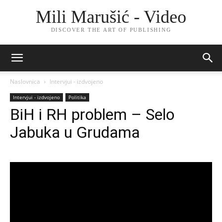
Mili Marušić - Video
DISCOVER THE ART OF PUBLISHING
Naslovnica
Intervjui - izdvojeno
Intervjui - izdvojeno
Politika
BiH i RH problem – Selo
Jabuka u Grudama