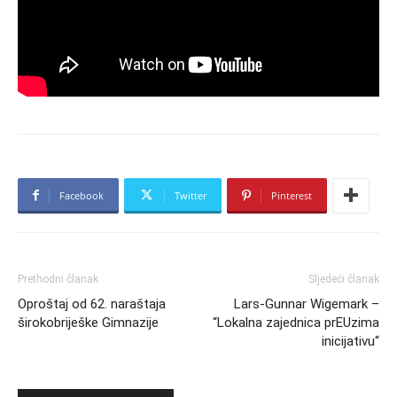
Facebook
Twitter
Pinterest
Prethodni članak
Sljedeći članak
Oproštaj od 62. naraštaja
Lars-Gunnar Wigemark –
širokobriješke Gimnazije
“Lokalna zajednica prEUzima
inicijativu“