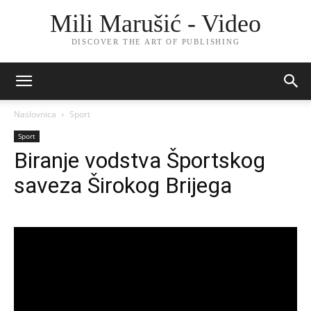
Mili Marušić - Video
DISCOVER THE ART OF PUBLISHING
Naslovnica
Sport
Sport
Biranje vodstva Športskog
saveza Širokog Brijega