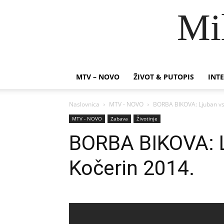
Mi
MTV – NOVO
ŽIVOT & PUTOPIS
INTE
Naslovnica
MTV - NOVO
BORBA BIKOVA: Ljuban vs 
MTV - NOVO
Zabava
Životinje
BORBA BIKOVA: L
Kočerin 2014.