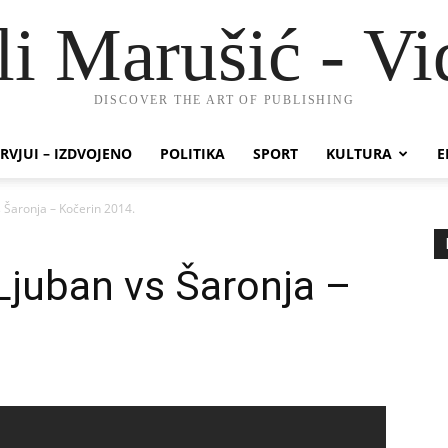
li Marušić - Vi
DISCOVER THE ART OF PUBLISHING
RVJUI – IZDVOJENO
POLITIKA
SPORT
KULTURA
E
Šaronja – Kočerin 2014.
juban vs Šaronja –