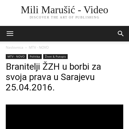
Mili Marušić - Video
DISCOVER THE ART OF PUBLISHING
Naslovnica
MTV - NOVO
MTV - NOVO
Politika
Život & Putopis
Branitelji ŽZH u borbi za
svoja prava u Sarajevu
25.04.2016.