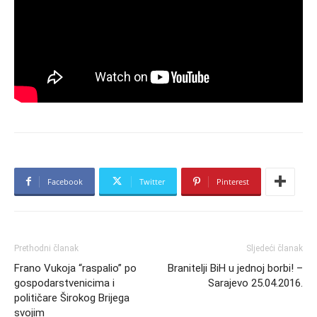
Facebook
Twitter
Pinterest
Prethodni članak
Sljedeći članak
Frano Vukoja “raspalio” po
Branitelji BiH u jednoj borbi! –
gospodarstvenicima i
Sarajevo 25.04.2016.
političare Širokog Brijega
svojim