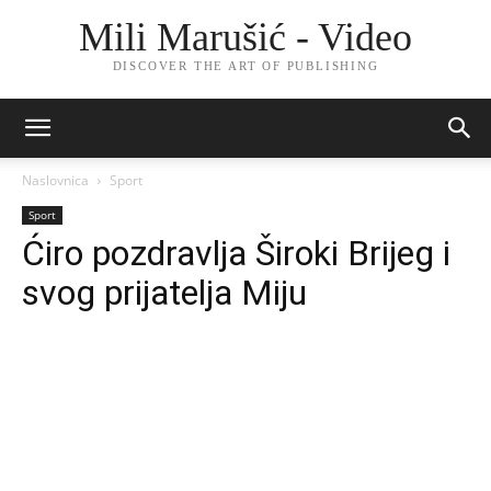
Mili Marušić - Video
DISCOVER THE ART OF PUBLISHING
Naslovnica
Sport
Sport
Ćiro pozdravlja Široki Brijeg i
svog prijatelja Miju