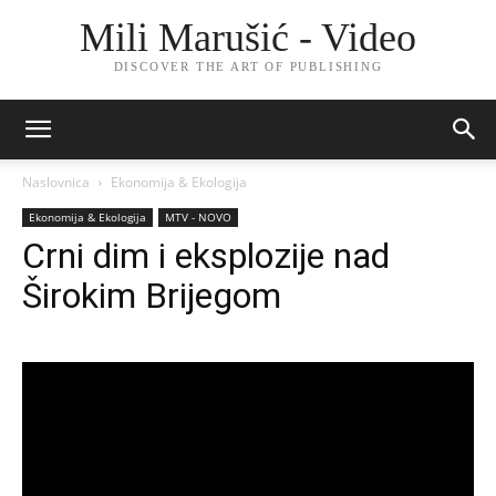
Mili Marušić - Video
DISCOVER THE ART OF PUBLISHING
Naslovnica
Ekonomija & Ekologija
Ekonomija & Ekologija
MTV - NOVO
Crni dim i eksplozije nad
Širokim Brijegom