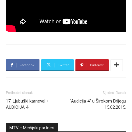
Facebook
Twitter
Pinterest
Prethodni članak
Sljedeći članak
17. Ljubuški karneval +
“Audicija 4” u Širokom Brijegu
AUDICIJA 4
15.02.2015.
MTV – Medijski partneri