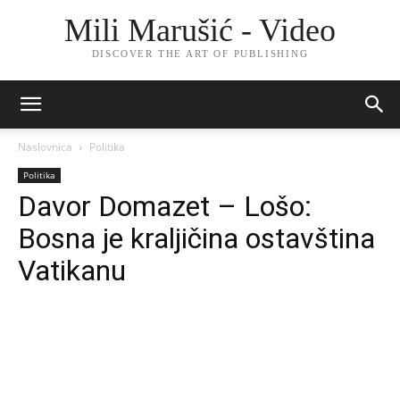
Mili Marušić - Video
DISCOVER THE ART OF PUBLISHING
Naslovnica
Politika
Politika
Davor Domazet – Lošo:
Bosna je kraljičina ostavština
Vatikanu