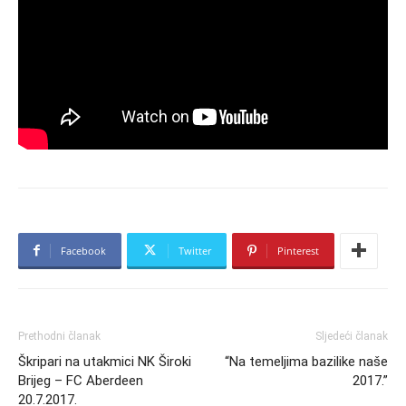
Facebook
Twitter
Pinterest
Prethodni članak
Sljedeći članak
Škripari na utakmici NK Široki
“Na temeljima bazilike naše
Brijeg – FC Aberdeen
2017.”
20.7.2017.