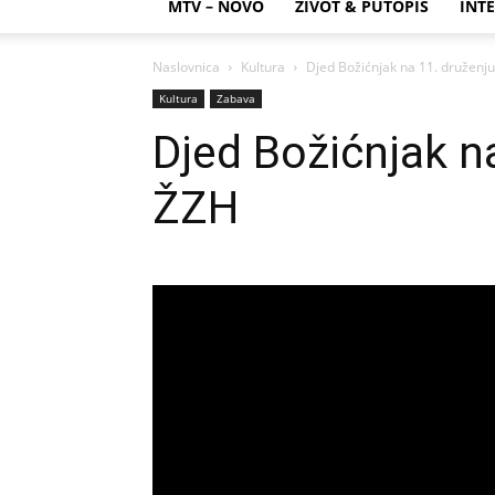
MTV – NOVO
ŽIVOT & PUTOPIS
INTE
Naslovnica
Kultura
Djed Božićnjak na 11. druženj
Kultura
Zabava
Djed Božićnjak n
ŽZH