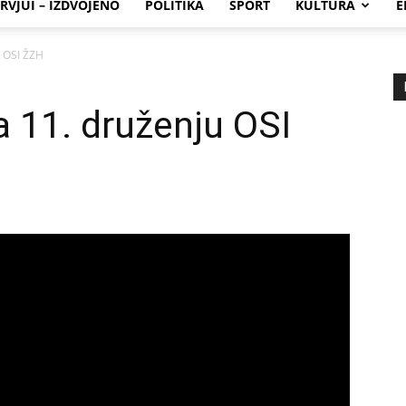
RVJUI – IZDVOJENO
POLITIKA
SPORT
KULTURA
E
u OSI ŽZH
a 11. druženju OSI