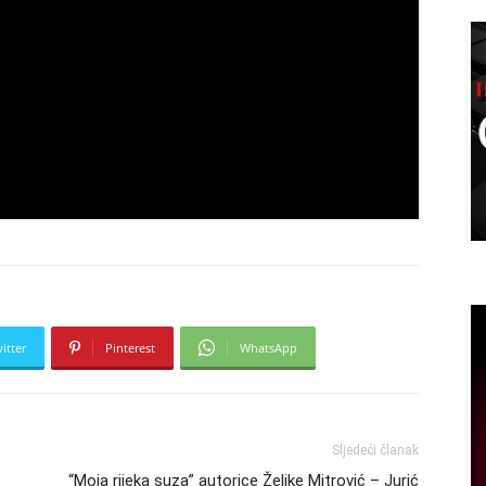
itter
Pinterest
WhatsApp
Sljedeći članak
“Moja rijeka suza” autorice Željke Mitrović – Jurić