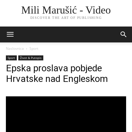
Mili Marušić - Video
DISCOVER THE ART OF PUBLISHING
Naslovnica
Sport
Sport
Život & Putopis
Epska proslava pobjede
Hrvatske nad Engleskom