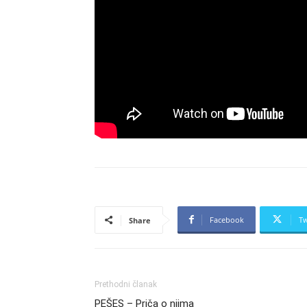
Facebook
Tw
Share
Prethodni članak
PEŠES – Priča o njima