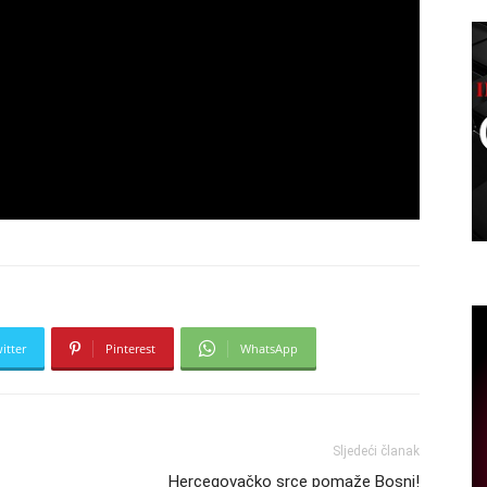
itter
Pinterest
WhatsApp
Sljedeći članak
Hercegovačko srce pomaže Bosni!