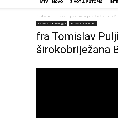
MTV – NOVO
ŽIVOT & PUTOPIS
INTE
Naslovnica
Ekonomija & Ekologija
fra Tomislav Pu
Ekonomija & Ekologija
Intervjui - izdvojeno
fra Tomislav Pul
širokobriježana 