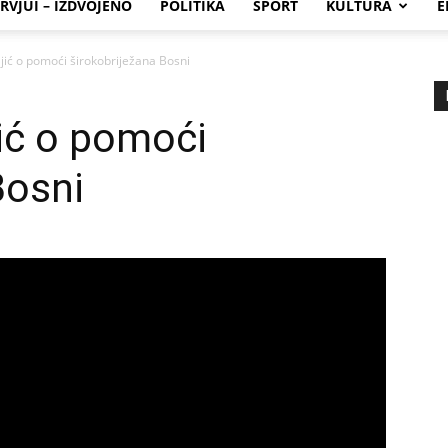
RVJUI – IZDVOJENO
POLITIKA
SPORT
KULTURA
E
ljić o pomoći širokobriježana Bosni
jić o pomoći
Bosni