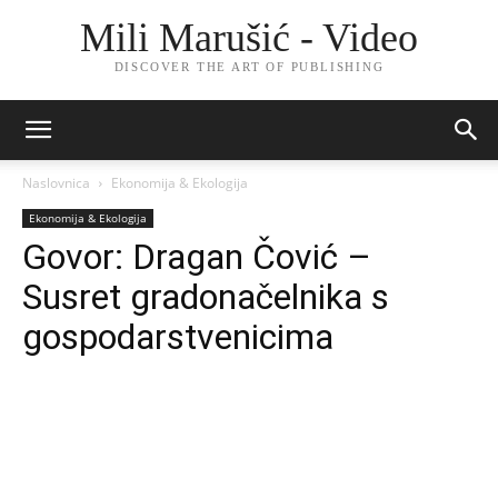
Mili Marušić - Video
DISCOVER THE ART OF PUBLISHING
Naslovnica
Ekonomija & Ekologija
Ekonomija & Ekologija
Govor: Dragan Čović –
Susret gradonačelnika s
gospodarstvenicima