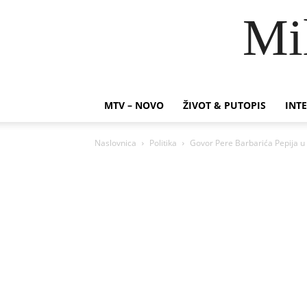
Mi
MTV – NOVO
ŽIVOT & PUTOPIS
INTE
Naslovnica
Politika
Govor Pere Barbarića Pepija u 