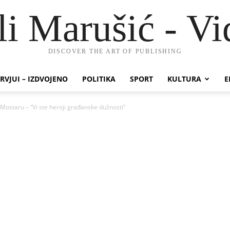
li Marušić - Vi
DISCOVER THE ART OF PUBLISHING
RVJUI – IZDVOJENO
POLITIKA
SPORT
KULTURA
E
Mostaru – “Vi ste heroji građanske dužnosti”