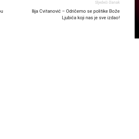
Sljedeći članak
bu
Ilija Cvitanović – Odričemo se politike Bože
Ljubića koji nas je sve izdao!