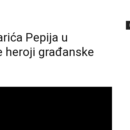
rića Pepija u
e heroji građanske