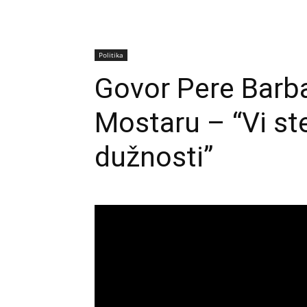
Politika
Govor Pere Barba
Mostaru – “Vi st
dužnosti”