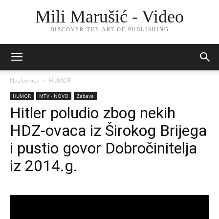
Mili Marušić - Video
DISCOVER THE ART OF PUBLISHING
Naslovnica
HUMOR
HUMOR
MTV - NOVO
Zabava
Hitler poludio zbog nekih
HDZ-ovaca iz Širokog Brijega
i pustio govor Dobročinitelja
iz 2014.g.