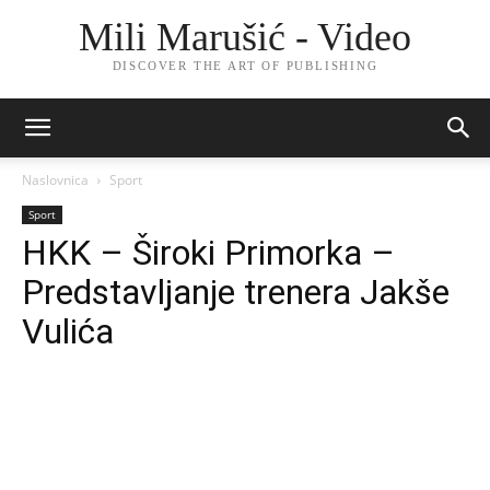
Mili Marušić - Video
DISCOVER THE ART OF PUBLISHING
Naslovnica
Sport
Sport
HKK – Široki Primorka –
Predstavljanje trenera Jakše
Vulića