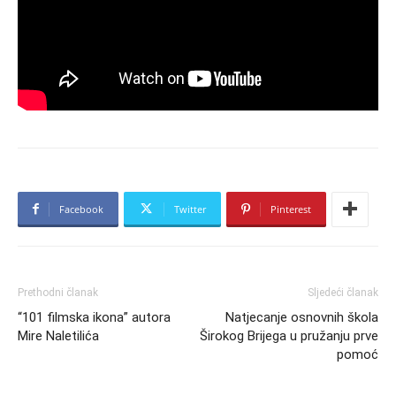
Facebook
Twitter
Pinterest
Prethodni članak
Sljedeći članak
“101 filmska ikona” autora
Natjecanje osnovnih škola
Mire Naletilića
Širokog Brijega u pružanju prve
pomoć