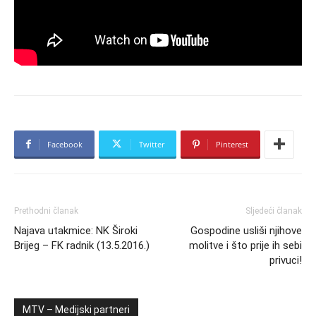
Facebook
Twitter
Pinterest
Prethodni članak
Sljedeći članak
Najava utakmice: NK Široki
Gospodine usliši njihove
Brijeg – FK radnik (13.5.2016.)
molitve i što prije ih sebi
privuci!
MTV – Medijski partneri