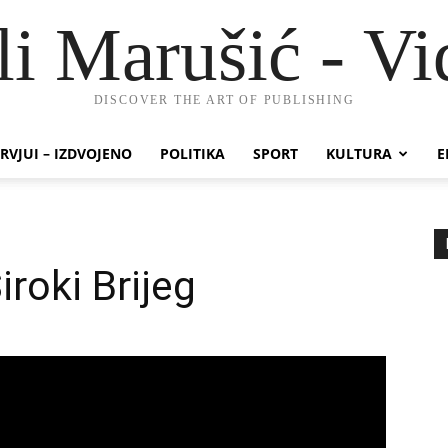
li Marušić - Vi
DISCOVER THE ART OF PUBLISHING
RVJUI – IZDVOJENO
POLITIKA
SPORT
KULTURA
E
iroki Brijeg