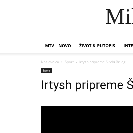
Mi
MTV – NOVO
ŽIVOT & PUTOPIS
INTE
Naslovnica
Sport
Irtysh pripreme Široki Brijeg
Sport
Irtysh pripreme Š