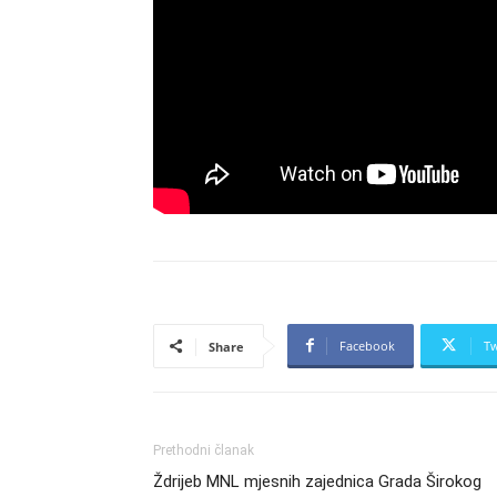
Facebook
Tw
Share
Prethodni članak
Ždrijeb MNL mjesnih zajednica Grada Širokog