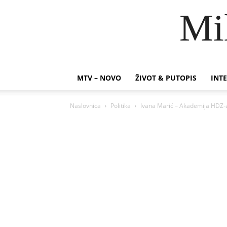
Mi
MTV – NOVO
ŽIVOT & PUTOPIS
INTE
Naslovnica
Politika
Ivana Marić – Akademija HDZ-