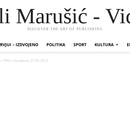
li Marušić - Vi
DISCOVER THE ART OF PUBLISHING
RVJUI – IZDVOJENO
POLITIKA
SPORT
KULTURA
E
a 1990 u Grudama 27.06.2015.