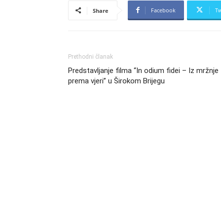
Facebook
Tw
Share
Prethodni članak
Predstavljanje filma “In odium fidei – Iz mržnje
prema vjeri” u Širokom Brijegu