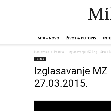
Mi
MTV – NOVO
ŽIVOT & PUTOPIS
INTE
Naslovnica
Politika
Izglasavanje MZ Brig – Široki B
Politika
Izglasavanje MZ B
27.03.2015.