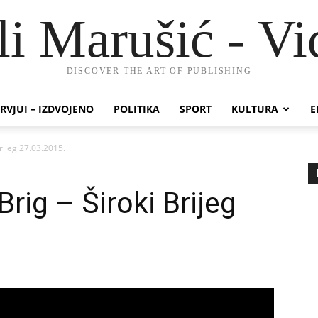
li Marušić - Vi
DISCOVER THE ART OF PUBLISHING
RVJUI – IZDVOJENO
POLITIKA
SPORT
KULTURA
E
rijeg 27.03.2015.
rig – Široki Brijeg