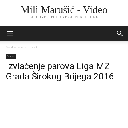
Mili Marušić - Video
DISCOVER THE ART OF PUBLISHING
Naslovnica
Sport
Sport
Izvlačenje parova Liga MZ
Grada Širokog Brijega 2016