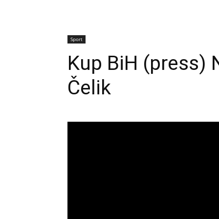
Sport
Kup BiH (press) 
Čelik