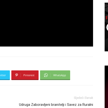
itter
Pinterest
WhatsApp
Sljedeći članak
Udruga Zaboravljeni branitelji i Savez za Ruralni