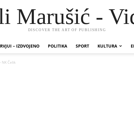
li Marušić - Vi
DISCOVER THE ART OF PUBLISHING
RVJUI – IZDVOJENO
POLITIKA
SPORT
KULTURA
E
– NK Čelik