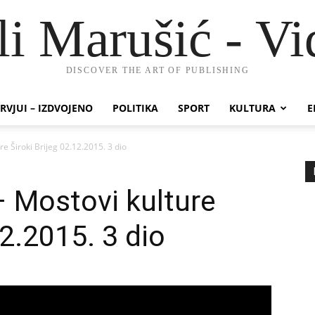
li Marušić - Vi
DISCOVER THE ART OF PUBLISHING
RVJUI – IZDVOJENO
POLITIKA
SPORT
KULTURA
E
e Široki Brijeg 02.12.2015. 3 dio
 Mostovi kulture
12.2015. 3 dio