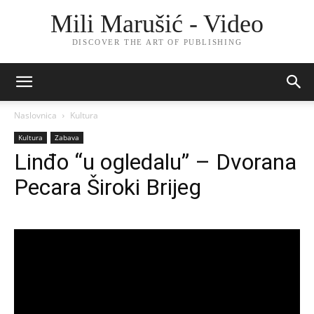
Mili Marušić - Video
DISCOVER THE ART OF PUBLISHING
Naslovnica
Kultura
Kultura
Zabava
Linđo “u ogledalu” – Dvorana
Pecara Široki Brijeg