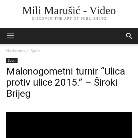
Mili Marušić - Video
DISCOVER THE ART OF PUBLISHING
Naslovnica
Sport
Sport
Malonogometni turnir “Ulica
protiv ulice 2015.” – Široki
Brijeg