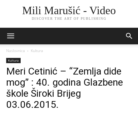
Mili Marušić - Video
DISCOVER THE ART OF PUBLISHING
Naslovnica
Kultura
Kultura
Meri Cetinić – “Zemlja dide
mog” : 40. godina Glazbene
škole Široki Brijeg
03.06.2015.