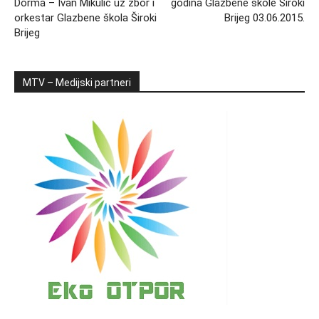
Dorma – Ivan Mikulić uz zbor i
godina Glazbene škole Široki
orkestar Glazbene škola Široki
Brijeg 03.06.2015.
Brijeg
MTV – Medijski partneri