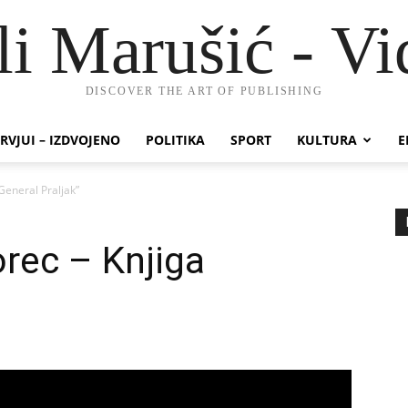
li Marušić - Vi
DISCOVER THE ART OF PUBLISHING
RVJUI – IZDVOJENO
POLITIKA
SPORT
KULTURA
E
General Praljak”
rec – Knjiga