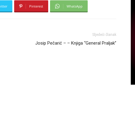
itter
Pinterest
WhatsApp
Sljedeći članak
Josip Pečarić – – Knjiga “General Praljak”