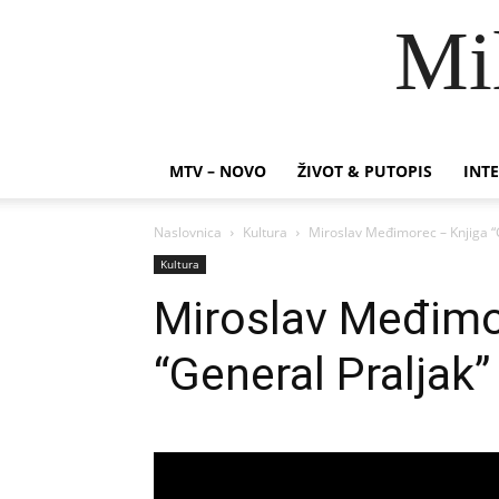
Mi
MTV – NOVO
ŽIVOT & PUTOPIS
INTE
Naslovnica
Kultura
Miroslav Međimorec – Knjiga “
Kultura
Miroslav Međimo
“General Praljak”