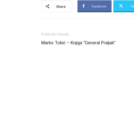
Facebook
Tw
Share
Prethodni članak
Marko Tokić – Knjiga “General Praljak”