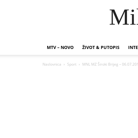
Mi
MTV – NOVO
ŽIVOT & PUTOPIS
INTE
Naslovnica
Sport
MNL MZ Široki Brijeg – 06.07.20