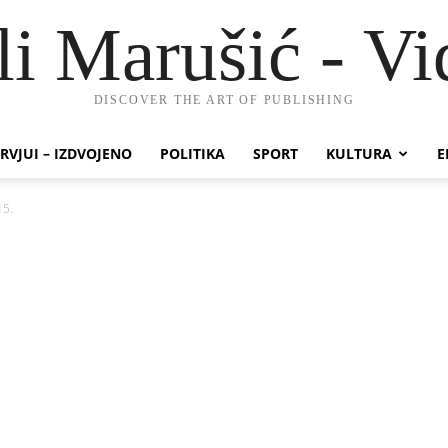
li Marušić - Vi
DISCOVER THE ART OF PUBLISHING
RVJUI – IZDVOJENO
POLITIKA
SPORT
KULTURA
E
15.