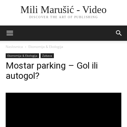
Mili Marušić - Video
DISCOVER THE ART OF PUBLISHING
Naslovnica
Ekonomija & Ekologija
Ekonomija & Ekologija
Zabava
Mostar parking – Gol ili
autogol?