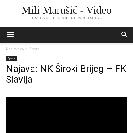
Mili Marušić - Video
DISCOVER THE ART OF PUBLISHING
Naslovnica
Sport
Sport
Najava: NK Široki Brijeg – FK
Slavija