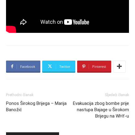
Facebook
Twitter
Pinterest
Prethodni članak
Sljedeći članak
Ponos Širokog Brijega – Marija
Evakuacija zbog bombe prije
Banožić
nastupa Bajage u Širokom
Brijegu na WHf-u