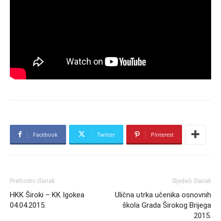
Facebook
Twitter
Pinterest
Prethodni članak
Sljedeći članak
HKK Široki – KK Igokea
Ulična utrka učenika osnovnih
04.04.2015.
škola Grada Širokog Brijega
2015.