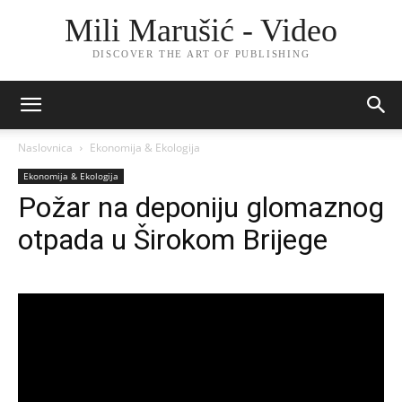
Mili Marušić - Video
DISCOVER THE ART OF PUBLISHING
Naslovnica
Ekonomija & Ekologija
Ekonomija & Ekologija
Požar na deponiju glomaznog
otpada u Širokom Brijege