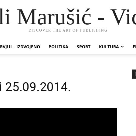
li Marušić - Vi
DISCOVER THE ART OF PUBLISHING
RVJUI – IZDVOJENO
POLITIKA
SPORT
KULTURA
E
i 25.09.2014.