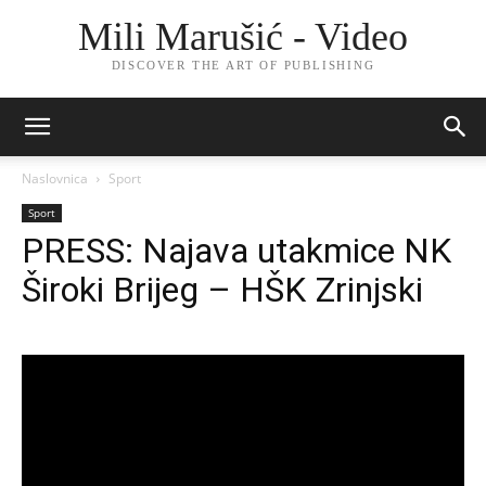
Mili Marušić - Video
DISCOVER THE ART OF PUBLISHING
Naslovnica
Sport
Sport
PRESS: Najava utakmice NK
Široki Brijeg – HŠK Zrinjski