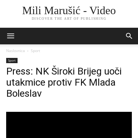
Mili Marušić - Video
DISCOVER THE ART OF PUBLISHING
Naslovnica
Sport
Sport
Press: NK Široki Brijeg uoči
utakmice protiv FK Mlada
Boleslav