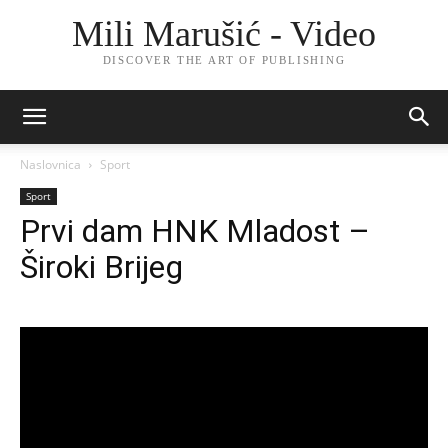
Mili Marušić - Video
DISCOVER THE ART OF PUBLISHING
Naslovnica
Sport
Sport
Prvi dam HNK Mladost –
Široki Brijeg