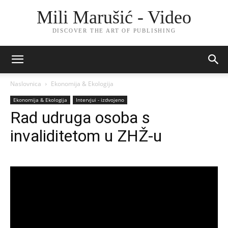
Mili Marušić - Video
DISCOVER THE ART OF PUBLISHING
Naslovnica
Ekonomija & Ekologija
Ekonomija & Ekologija
Intervjui - izdvojeno
Rad udruga osoba s
invaliditetom u ZHŽ-u