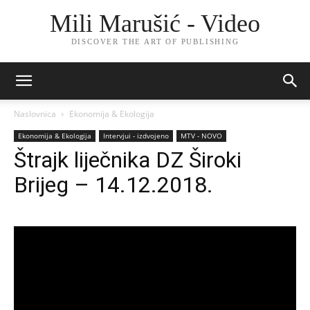
Mili Marušić - Video
DISCOVER THE ART OF PUBLISHING
Naslovnica
Ekonomija & Ekologija
Ekonomija & Ekologija
Intervjui - izdvojeno
MTV - NOVO
Štrajk liječnika DZ Široki
Brijeg – 14.12.2018.