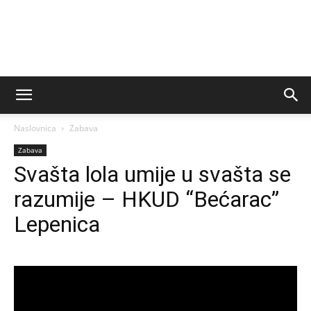
Naslovnica
Zabava
Zabava
Svašta lola umije u svašta se
razumije – HKUD “Bećarac”
Lepenica