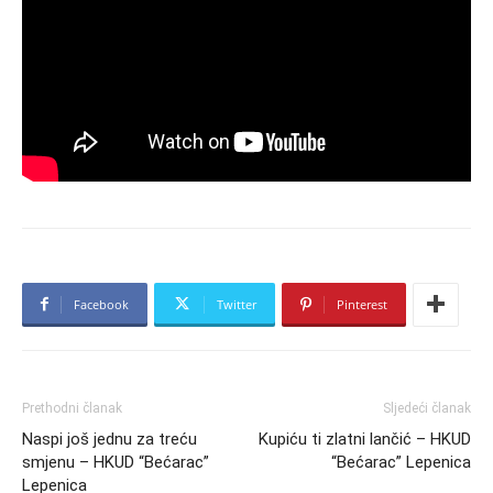
Facebook
Twitter
Pinterest
Prethodni članak
Sljedeći članak
Naspi još jednu za treću
Kupiću ti zlatni lančić – HKUD
smjenu – HKUD “Bećarac”
“Bećarac” Lepenica
Lepenica