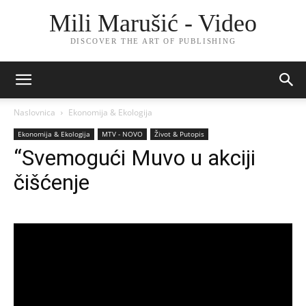
Mili Marušić - Video
DISCOVER THE ART OF PUBLISHING
Naslovnica
Ekonomija & Ekologija
Ekonomija & Ekologija
MTV - NOVO
Život & Putopis
“Svemogući Muvo u akciji
čišćenje