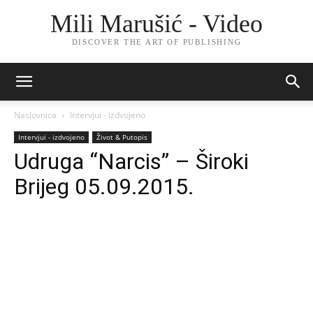
Mili Marušić - Video
DISCOVER THE ART OF PUBLISHING
Naslovnica
Intervjui - izdvojeno
Intervjui - izdvojeno
Život & Putopis
Udruga “Narcis” – Široki
Brijeg 05.09.2015.