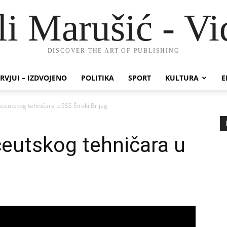
li Marušić - Vi
DISCOVER THE ART OF PUBLISHING
RVJUI – IZDVOJENO
POLITIKA
SPORT
KULTURA
E
eutskog tehničara u SSS Široki Brijeg
eutskog tehničara u