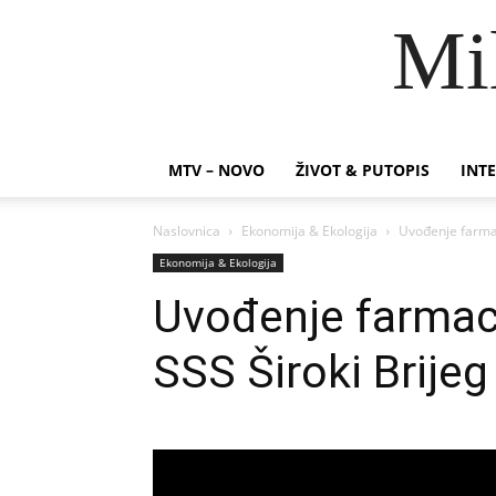
Mi
MTV – NOVO
ŽIVOT & PUTOPIS
INTE
Naslovnica
Ekonomija & Ekologija
Uvođenje farmac
Ekonomija & Ekologija
Uvođenje farmac
SSS Široki Brijeg