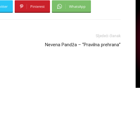
itter
Pinterest
WhatsApp
Sljedeći članak
Nevena Pandža – “Pravilna prehrana”